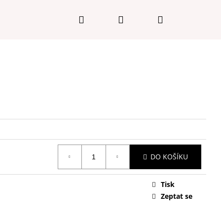
Hledat
Přihlášení
Nákupní
košík
DO KOŠÍKU
Tisk
Následující
Zeptat se