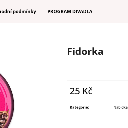
hodní podmínky
PROGRAM DIVADLA
Co potřebujete najít?
Fidorka
HLEDAT
Doporučujeme
25 Kč
Měrná
cena:
Kategorie
:
Nabídka