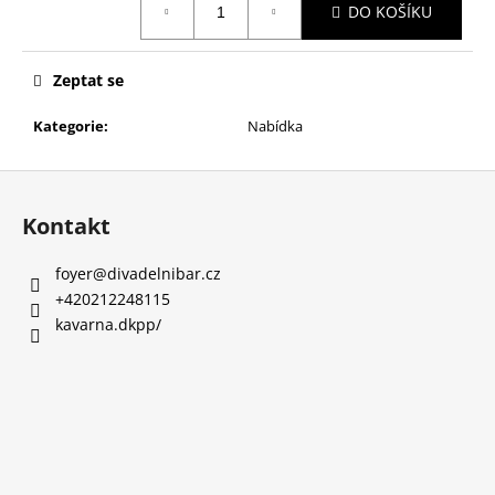
č
DO KOŠÍKU
cena:
u
j
e
Zeptat se
m
e
Kategorie
:
Nabídka
Z
SKLENKA
á
BÍLÉHO
Kontakt
VÍNA
p
117
a
foyer
@
divadelnibar.cz
Kč
t
+420212248115
í
kavarna.dkpp/