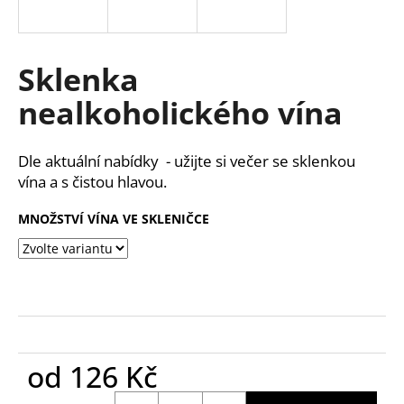
a
j
í
Sklenka
t
nealkoholického vína
?
Dle aktuální nabídky - užijte si večer se sklenkou
vína a s čistou hlavou.
HLEDAT
MNOŽSTVÍ VÍNA VE SKLENIČCE
D
o
p
o
r
od
126 Kč
u
Měrná