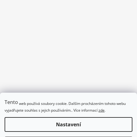
č
u
j
e
m
e
DŽUS
69
Kč
Tento
web používá soubory cookie. Dalším procházením tohoto webu
Program divadla_podpalmovkou.cz/program
vyjadřujete souhlas s jejich používáním.. Více informací
zde
.
Obchodní podmínky
Nastavení
Vytvořil Shoptet