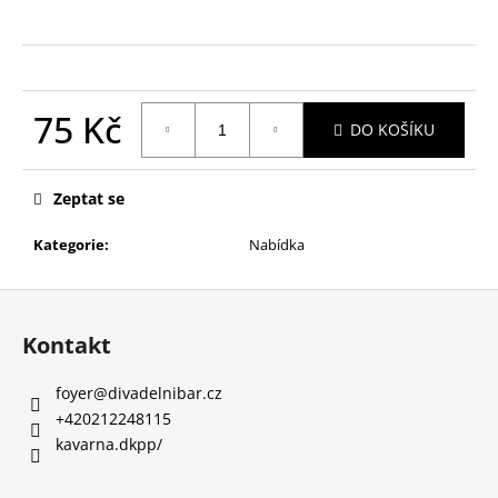
a
j
í
t
75 Kč
DO KOŠÍKU
?
Měrná
cena:
Zeptat se
Kategorie
:
Nabídka
HLEDAT
Z
á
Kontakt
D
p
o
a
foyer
@
divadelnibar.cz
p
t
+420212248115
o
í
kavarna.dkpp/
r
u