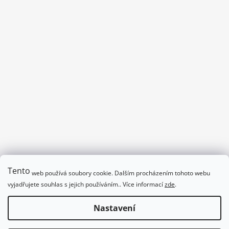
č
u
j
e
m
e
SKLENKA
NEALKOHOLICKÉHO
VÍNA
126
Kč
Tento
web používá soubory cookie. Dalším procházením tohoto webu
Program divadla_podpalmovkou.cz/program
vyjadřujete souhlas s jejich používáním.. Více informací
zde
.
Obchodní podmínky
Nastavení
Vytvořil Shoptet