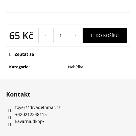
a
j
í
t
65 Kč
DO KOŠÍKU
?
Měrná
cena:
Zeptat se
Kategorie
:
Nabídka
HLEDAT
Z
á
Kontakt
D
p
o
a
foyer
@
divadelnibar.cz
p
t
+420212248115
o
í
kavarna.dkpp/
r
u