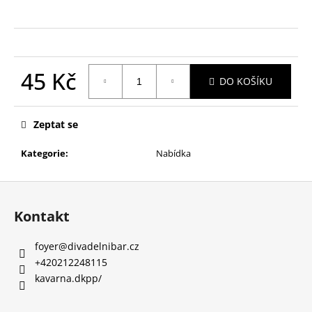
a
j
í
t
45 Kč
DO KOŠÍKU
?
Měrná
cena:
Zeptat se
Kategorie
:
Nabídka
HLEDAT
Z
á
Kontakt
D
p
o
a
foyer
@
divadelnibar.cz
p
t
+420212248115
o
í
kavarna.dkpp/
r
u