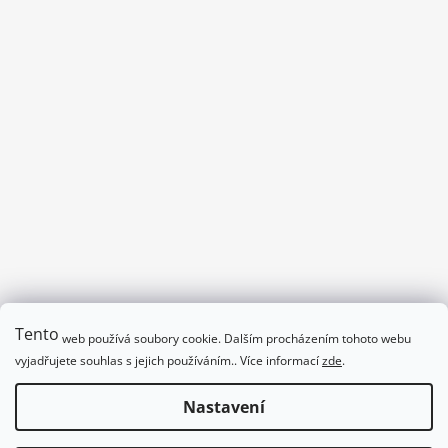
č
u
j
e
m
e
PEPSI-
COLA
59
Kč
Tento
web používá soubory cookie. Dalším procházením tohoto webu
Program divadla_podpalmovkou.cz/program
vyjadřujete souhlas s jejich používáním.. Více informací
zde
.
Obchodní podmínky
Nastavení
Vytvořil Shoptet