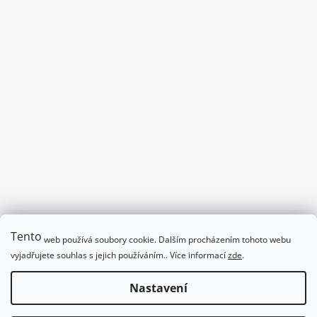
č
u
j
e
m
e
DŽUS
69
Kč
Tento
web používá soubory cookie. Dalším procházením tohoto webu
Program divadla_podpalmovkou.cz/program
vyjadřujete souhlas s jejich používáním.. Více informací
zde
.
Obchodní podmínky
Nastavení
Vytvořil Shoptet