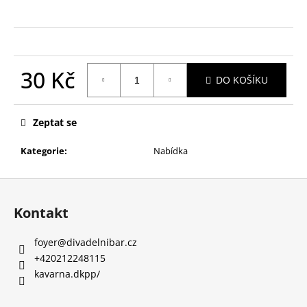
a
j
í
t
30 Kč
DO KOŠÍKU
?
Měrná
cena:
Zeptat se
Kategorie
:
Nabídka
HLEDAT
Z
á
Kontakt
D
p
o
a
foyer
@
divadelnibar.cz
p
t
+420212248115
o
í
kavarna.dkpp/
r
u