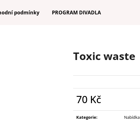
hodní podmínky
PROGRAM DIVADLA
Co potřebujete najít?
Toxic waste
HLEDAT
Doporučujeme
70 Kč
Měrná
cena:
Kategorie
:
Nabídka