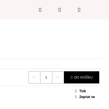
Hledat
Přihlášení
Nákupní
košík
DO KOŠÍKU
Tisk
Následující
Zeptat se